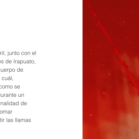
l, junto con el 
s de Irapuato, 
cuerpo de 
cuál, 
como se 
durante un 
inalidad de 
tomar 
r las llamas 